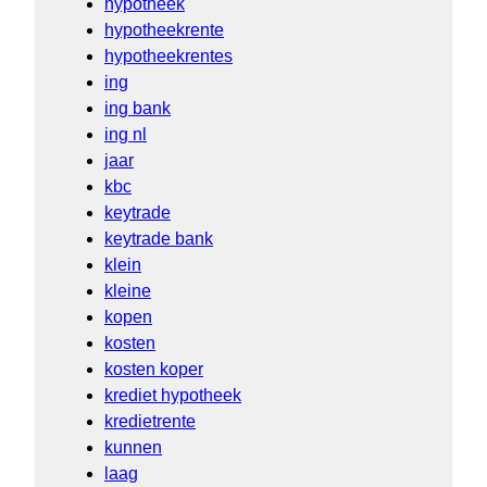
hypotheek
hypotheekrente
hypotheekrentes
ing
ing bank
ing nl
jaar
kbc
keytrade
keytrade bank
klein
kleine
kopen
kosten
kosten koper
krediet hypotheek
kredietrente
kunnen
laag