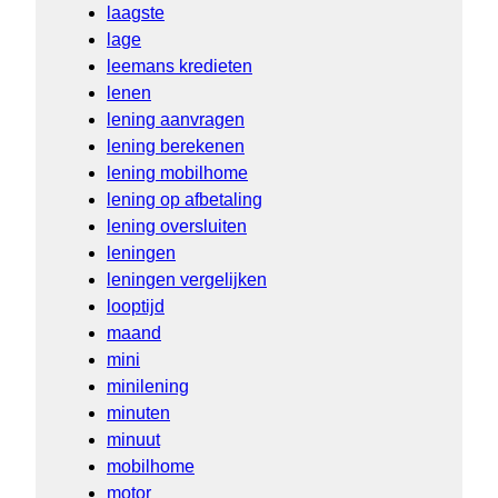
laagste
lage
leemans kredieten
lenen
lening aanvragen
lening berekenen
lening mobilhome
lening op afbetaling
lening oversluiten
leningen
leningen vergelijken
looptijd
maand
mini
minilening
minuten
minuut
mobilhome
motor