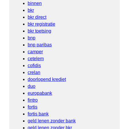
binnen
bkr
bkr direct
bkr registratie
bkr toetsing
bnp
bnp paribas
camper
cetelem
cofidis
crelan
doorlopend krediet
duo
europabank
fintro
fortis
fortis bank
geld lenen zonder bank
geld lenen zonder bkr