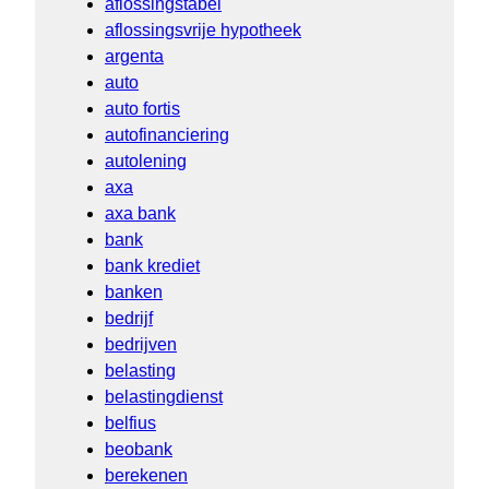
aflossingstabel
aflossingsvrije hypotheek
argenta
auto
auto fortis
autofinanciering
autolening
axa
axa bank
bank
bank krediet
banken
bedrijf
bedrijven
belasting
belastingdienst
belfius
beobank
berekenen