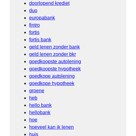
doorlopend krediet
duo
europabank
fintro
fortis
fortis bank
geld lenen zonder bank
geld lenen zonder bkr
goedkoopste autolening
goedkoopste hypotheek
goedkope autolening
goedkope hypotheek
groene
heb
hello bank
hellobank
hoe
hoeveel kan ik lenen
huis