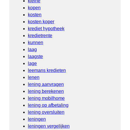
kleine
kopen
kosten
kosten koper
krediet hypotheek
kredietrente
kunnen
laag
laagste
lage
leemans kredieten
lenen
lening aanvragen
lening berekenen
lening mobilhome
lening op afbetaling
lening oversluiten
leningen
leningen vergelijken