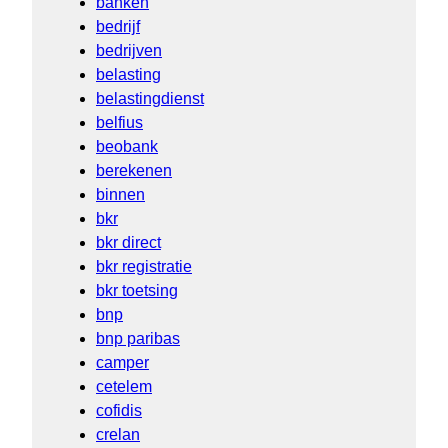
banken
bedrijf
bedrijven
belasting
belastingdienst
belfius
beobank
berekenen
binnen
bkr
bkr direct
bkr registratie
bkr toetsing
bnp
bnp paribas
camper
cetelem
cofidis
crelan