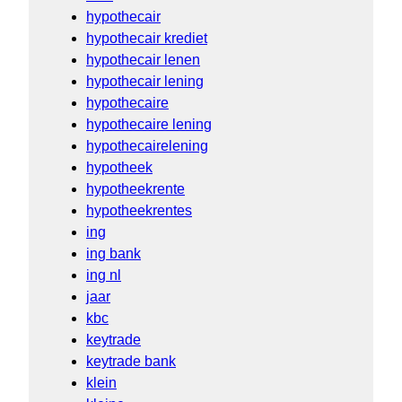
hypothecair
hypothecair krediet
hypothecair lenen
hypothecair lening
hypothecaire
hypothecaire lening
hypothecairelening
hypotheek
hypotheekrente
hypotheekrentes
ing
ing bank
ing nl
jaar
kbc
keytrade
keytrade bank
klein