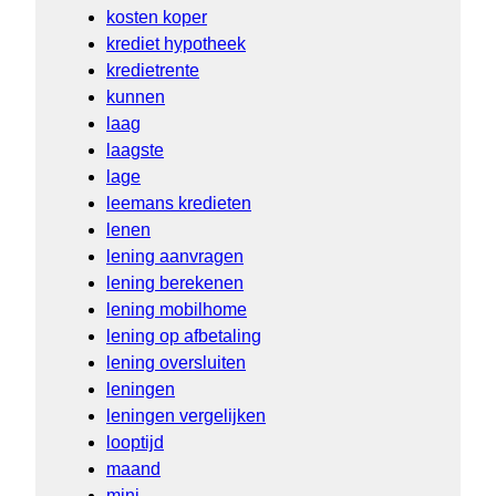
kosten koper
krediet hypotheek
kredietrente
kunnen
laag
laagste
lage
leemans kredieten
lenen
lening aanvragen
lening berekenen
lening mobilhome
lening op afbetaling
lening oversluiten
leningen
leningen vergelijken
looptijd
maand
mini