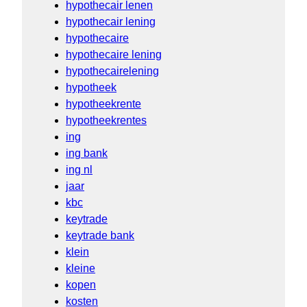
hypothecair lenen
hypothecair lening
hypothecaire
hypothecaire lening
hypothecairelening
hypotheek
hypotheekrente
hypotheekrentes
ing
ing bank
ing nl
jaar
kbc
keytrade
keytrade bank
klein
kleine
kopen
kosten