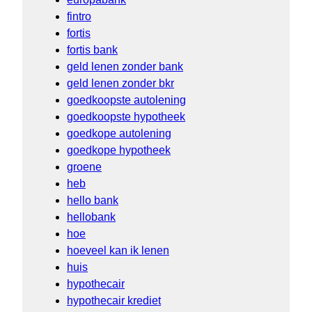
fintro
fortis
fortis bank
geld lenen zonder bank
geld lenen zonder bkr
goedkoopste autolening
goedkoopste hypotheek
goedkope autolening
goedkope hypotheek
groene
heb
hello bank
hellobank
hoe
hoeveel kan ik lenen
huis
hypothecair
hypothecair krediet