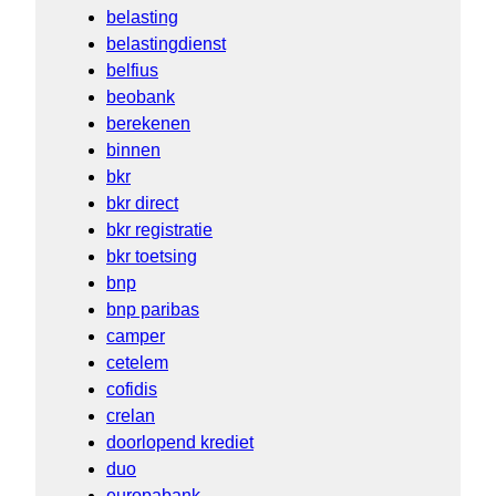
belasting
belastingdienst
belfius
beobank
berekenen
binnen
bkr
bkr direct
bkr registratie
bkr toetsing
bnp
bnp paribas
camper
cetelem
cofidis
crelan
doorlopend krediet
duo
europabank