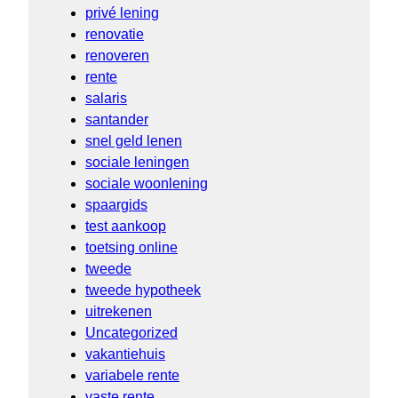
privé lening
renovatie
renoveren
rente
salaris
santander
snel geld lenen
sociale leningen
sociale woonlening
spaargids
test aankoop
toetsing online
tweede
tweede hypotheek
uitrekenen
Uncategorized
vakantiehuis
variabele rente
vaste rente