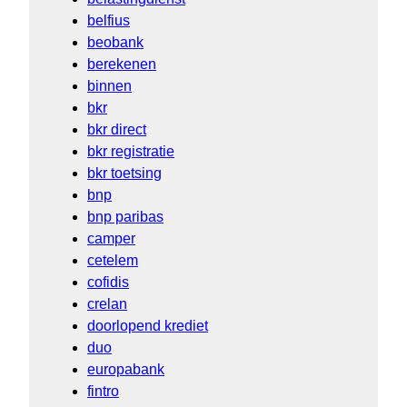
belfius
beobank
berekenen
binnen
bkr
bkr direct
bkr registratie
bkr toetsing
bnp
bnp paribas
camper
cetelem
cofidis
crelan
doorlopend krediet
duo
europabank
fintro