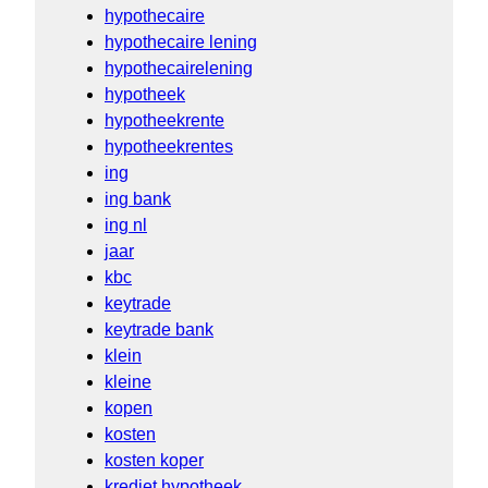
hypothecaire
hypothecaire lening
hypothecairelening
hypotheek
hypotheekrente
hypotheekrentes
ing
ing bank
ing nl
jaar
kbc
keytrade
keytrade bank
klein
kleine
kopen
kosten
kosten koper
krediet hypotheek