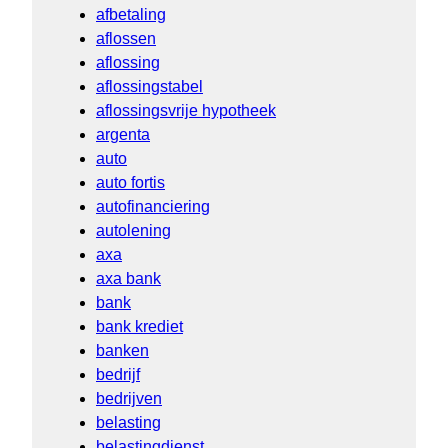
afbetaling
aflossen
aflossing
aflossingstabel
aflossingsvrije hypotheek
argenta
auto
auto fortis
autofinanciering
autolening
axa
axa bank
bank
bank krediet
banken
bedrijf
bedrijven
belasting
belastingdienst