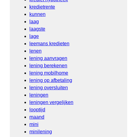
kredietrente
kunnen
laag
laagste
lage
leemans kredieten
lenen
lening aanvragen
lening berekenen
lening mobilhome
lening op afbetaling
lening oversluiten
leningen
leningen vergelijken
looptijd
maand
mini
minilening