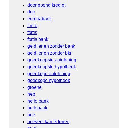
doorlopend krediet
duo
europabank
fintro
fortis
fortis bank
geld lenen zonder bank
geld lenen zonder bkr
goedkoopste autolening
goedkoopste hypotheek
goedkope autolening
goedkope hypotheek
groene
heb
hello bank
hellobank
hoe
hoeveel kan ik lenen