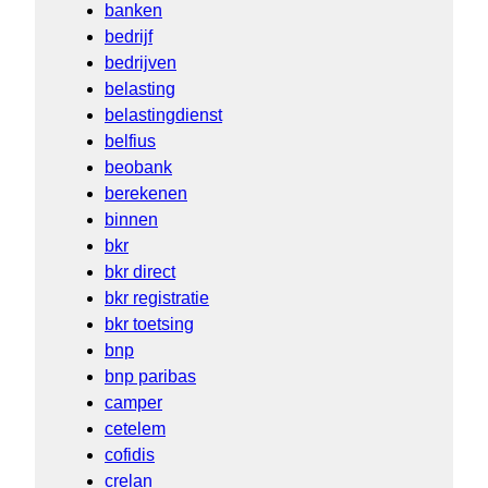
banken
bedrijf
bedrijven
belasting
belastingdienst
belfius
beobank
berekenen
binnen
bkr
bkr direct
bkr registratie
bkr toetsing
bnp
bnp paribas
camper
cetelem
cofidis
crelan