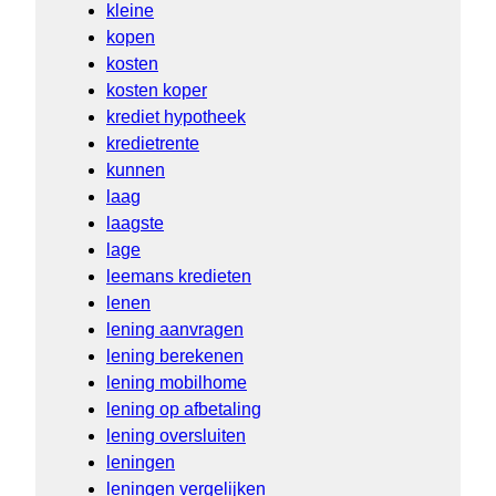
kleine
kopen
kosten
kosten koper
krediet hypotheek
kredietrente
kunnen
laag
laagste
lage
leemans kredieten
lenen
lening aanvragen
lening berekenen
lening mobilhome
lening op afbetaling
lening oversluiten
leningen
leningen vergelijken