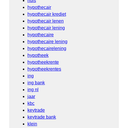
huis
hypothecair
hypothecair krediet
hypothecair lenen
hypothecair lening
hypothecaire
hypothecaire lening
hypothecairelening
hypotheek
hypotheekrente
hypotheekrentes
ing
ing bank
ing nl
jaar
kbc
keytrade
keytrade bank
klein