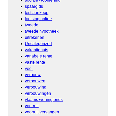
sociale woonlening
spaargids
test aankoop
toetsing online
tweede
tweede hypotheek
uitrekenen
Uncategorized
vakantiehuis
variabele rente
vaste rente
veel
verbouw
verbouwen
verbouwing
verbouwingen
vlaams woningfonds
voorruit
voorruit vervangen