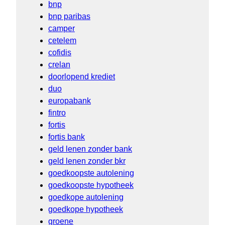
bnp
bnp paribas
camper
cetelem
cofidis
crelan
doorlopend krediet
duo
europabank
fintro
fortis
fortis bank
geld lenen zonder bank
geld lenen zonder bkr
goedkoopste autolening
goedkoopste hypotheek
goedkope autolening
goedkope hypotheek
groene