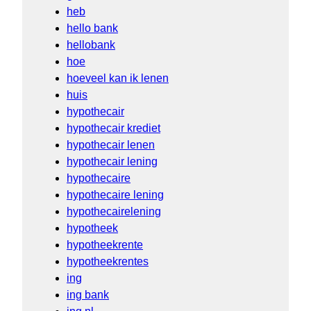
heb
hello bank
hellobank
hoe
hoeveel kan ik lenen
huis
hypothecair
hypothecair krediet
hypothecair lenen
hypothecair lening
hypothecaire
hypothecaire lening
hypothecairelening
hypotheek
hypotheekrente
hypotheekrentes
ing
ing bank