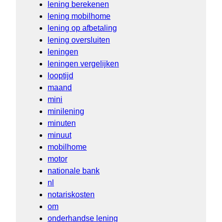
lening berekenen
lening mobilhome
lening op afbetaling
lening oversluiten
leningen
leningen vergelijken
looptijd
maand
mini
minilening
minuten
minuut
mobilhome
motor
nationale bank
nl
notariskosten
om
onderhandse lening