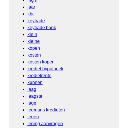
ing nl
jaar
kbc
keytrade
keytrade bank
klein
kleine
kopen
kosten
kosten koper
krediet hypotheek
kredietrente
kunnen
laag
laagste
lage
leemans kredieten
lenen
lening aanvragen