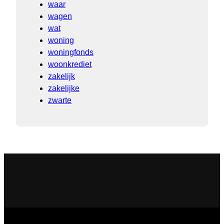
waar
wagen
wat
woning
woningfonds
woonkrediet
zakelijk
zakelijke
zwarte