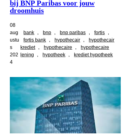
bij BNP Paribas voor jouw
droomhuis
08
aug
bank
, 
bnp
, 
bnp paribas
, 
fortis
, 
ustu
fortis bank
, 
hypothecair
, 
hypothecair
s
krediet
, 
hypothecaire
, 
hypothecaire
202
lening
, 
hypotheek
, 
krediet hypotheek
4