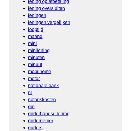
lening op afbetaling
lening oversluiten
leningen
leningen vergelijken
looptijd
maand
mini
minilening
minuten
minuut
mobilhome
motor
nationale bank
nl
notariskosten
om
onderhandse lening
ondernemer
ouders