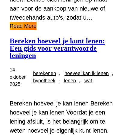
aan voor de aankoop van nieuwe of
tweedehands auto’s, zodat u…
Read More
Bereken hoeveel je kunt lenen:
Een gids voor verantwoorde
leningen
14
berekenen
, 
hoeveel kan ik lenen
, 
oktober
hypotheek
, 
lenen
, 
wat
2025
Bereken hoeveel je kan lenen Bereken
hoeveel je kan lenen Voordat je een
lening afsluit, is het belangrijk om te
weten hoeveel je eigenlijk kunt lenen.