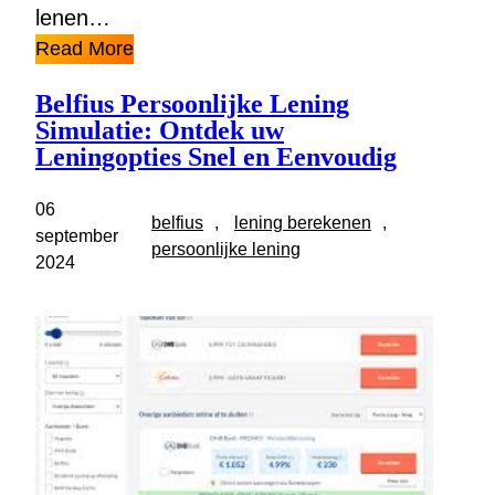
lenen…
Read More
Belfius Persoonlijke Lening
Simulatie: Ontdek uw
Leningopties Snel en Eenvoudig
06
belfius
, 
lening berekenen
, 
september
persoonlijke lening
2024