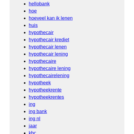
hellobank
hoe
hoeveel kan ik lenen
huis
hypothecair
hypothecair krediet
hypothecair lenen
hypothecair lening
hypothecaire
hypothecaire lening
hypothecairelening
hypotheek
hypotheekrente
hypotheekrentes
ing
ing bank
ing nl
jaar
kbc