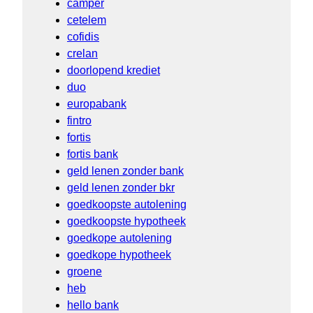
camper
cetelem
cofidis
crelan
doorlopend krediet
duo
europabank
fintro
fortis
fortis bank
geld lenen zonder bank
geld lenen zonder bkr
goedkoopste autolening
goedkoopste hypotheek
goedkope autolening
goedkope hypotheek
groene
heb
hello bank