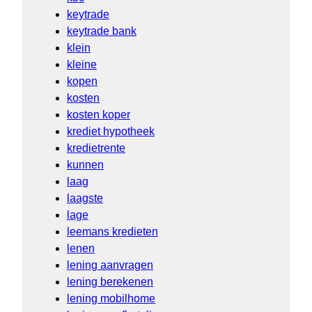
keytrade
keytrade bank
klein
kleine
kopen
kosten
kosten koper
krediet hypotheek
kredietrente
kunnen
laag
laagste
lage
leemans kredieten
lenen
lening aanvragen
lening berekenen
lening mobilhome