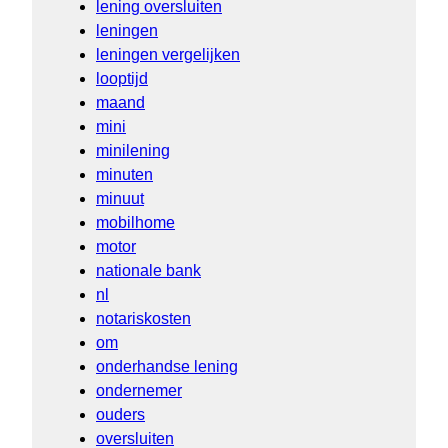
lening oversluiten
leningen
leningen vergelijken
looptijd
maand
mini
minilening
minuten
minuut
mobilhome
motor
nationale bank
nl
notariskosten
om
onderhandse lening
ondernemer
ouders
oversluiten