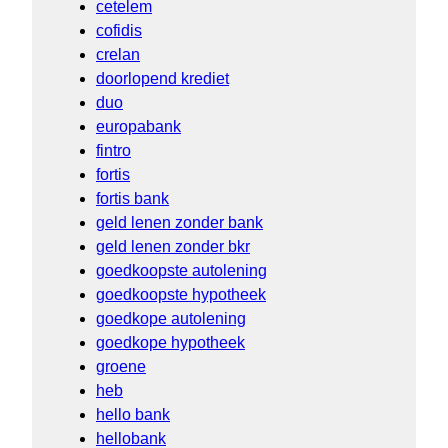
cetelem
cofidis
crelan
doorlopend krediet
duo
europabank
fintro
fortis
fortis bank
geld lenen zonder bank
geld lenen zonder bkr
goedkoopste autolening
goedkoopste hypotheek
goedkope autolening
goedkope hypotheek
groene
heb
hello bank
hellobank