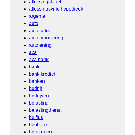
aflossingstabel
aflossingsvrije hypotheek
argenta
auto
auto fortis
autofinanciering
autolening
axa
axa bank
bank
bank krediet
banken
bedrijf
bedrijven
belasting
belastingdienst
belfius
beobank
berekenen