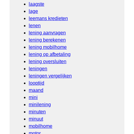
laagste
lage
leemans kredieten
lenen
lening aanvragen
lening berekenen
lening mobilhome
lening op afbetaling
lening oversluiten
leningen
leningen vergelijken
looptijd
maand
mini
minilening
minuten
minuut
mobilhome
motor