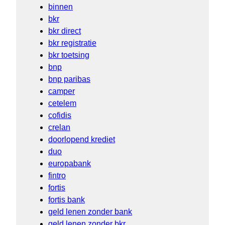
binnen
bkr
bkr direct
bkr registratie
bkr toetsing
bnp
bnp paribas
camper
cetelem
cofidis
crelan
doorlopend krediet
duo
europabank
fintro
fortis
fortis bank
geld lenen zonder bank
geld lenen zonder bkr