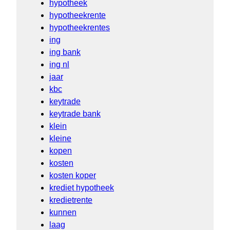
hypotheek
hypotheekrente
hypotheekrentes
ing
ing bank
ing nl
jaar
kbc
keytrade
keytrade bank
klein
kleine
kopen
kosten
kosten koper
krediet hypotheek
kredietrente
kunnen
laag