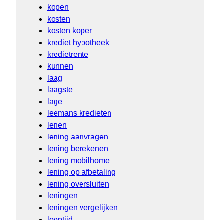
kopen
kosten
kosten koper
krediet hypotheek
kredietrente
kunnen
laag
laagste
lage
leemans kredieten
lenen
lening aanvragen
lening berekenen
lening mobilhome
lening op afbetaling
lening oversluiten
leningen
leningen vergelijken
looptijd