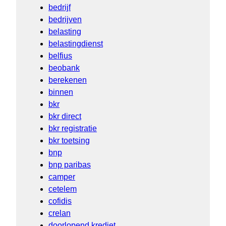
bedrijf
bedrijven
belasting
belastingdienst
belfius
beobank
berekenen
binnen
bkr
bkr direct
bkr registratie
bkr toetsing
bnp
bnp paribas
camper
cetelem
cofidis
crelan
doorlopend krediet