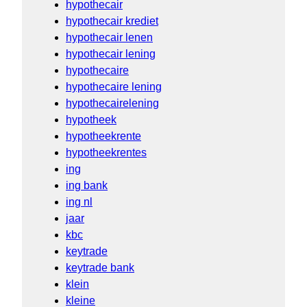
hypothecair
hypothecair krediet
hypothecair lenen
hypothecair lening
hypothecaire
hypothecaire lening
hypothecairelening
hypotheek
hypotheekrente
hypotheekrentes
ing
ing bank
ing nl
jaar
kbc
keytrade
keytrade bank
klein
kleine