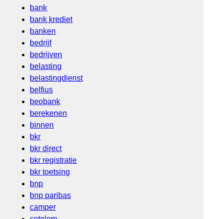
bank
bank krediet
banken
bedrijf
bedrijven
belasting
belastingdienst
belfius
beobank
berekenen
binnen
bkr
bkr direct
bkr registratie
bkr toetsing
bnp
bnp paribas
camper
cetelem