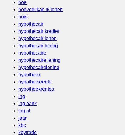
hoe
hoeveel kan ik lenen
huis
hypothecair
hypothecair krediet
hypothecair lenen
hypothecair lening
hypothecaire
hypothecaire lening
hypothecairelening
hypotheek
hypotheekrente
hypotheekrentes
ing
ing bank
ing nl
jaar
kbc
keytrade