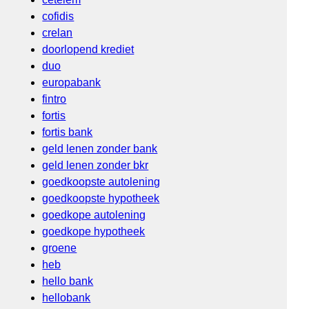
cofidis
crelan
doorlopend krediet
duo
europabank
fintro
fortis
fortis bank
geld lenen zonder bank
geld lenen zonder bkr
goedkoopste autolening
goedkoopste hypotheek
goedkope autolening
goedkope hypotheek
groene
heb
hello bank
hellobank