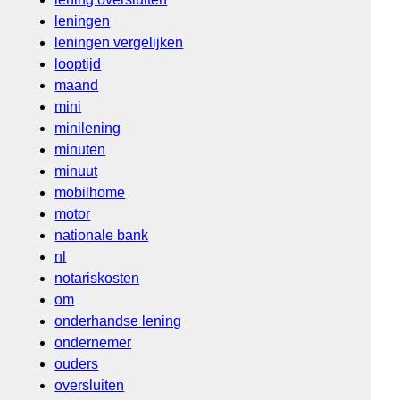
leningen
leningen vergelijken
looptijd
maand
mini
minilening
minuten
minuut
mobilhome
motor
nationale bank
nl
notariskosten
om
onderhandse lening
ondernemer
ouders
oversluiten