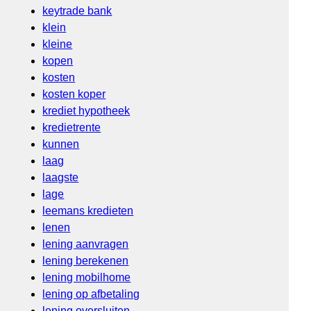
keytrade bank
klein
kleine
kopen
kosten
kosten koper
krediet hypotheek
kredietrente
kunnen
laag
laagste
lage
leemans kredieten
lenen
lening aanvragen
lening berekenen
lening mobilhome
lening op afbetaling
lening oversluiten