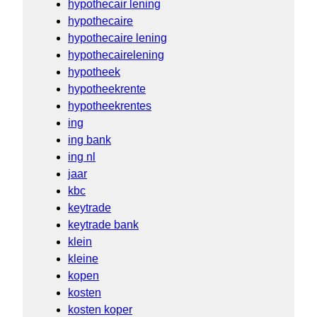
hypothecair lening
hypothecaire
hypothecaire lening
hypothecairelening
hypotheek
hypotheekrente
hypotheekrentes
ing
ing bank
ing nl
jaar
kbc
keytrade
keytrade bank
klein
kleine
kopen
kosten
kosten koper