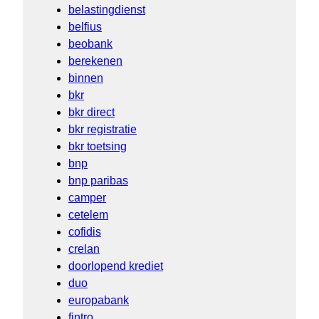
belastingdienst
belfius
beobank
berekenen
binnen
bkr
bkr direct
bkr registratie
bkr toetsing
bnp
bnp paribas
camper
cetelem
cofidis
crelan
doorlopend krediet
duo
europabank
fintro