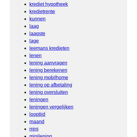
krediet hypotheek
kredietrente
kunnen
laag
laagste
lage
leemans kredieten
lenen
lening aanvragen
lening berekenen
lening mobilhome
lening op afbetaling
lening oversluiten
leningen
leningen vergelijken
looptijd
maand
mini
minilening