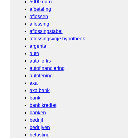
5000 euro
afbetaling
aflossen
aflossing
aflossingstabel
aflossingsvrije hypotheek
argenta
auto
auto fortis
autofinanciering
autolening
axa
axa bank
bank
bank krediet
banken
bedrijf
bedrijven
belasting