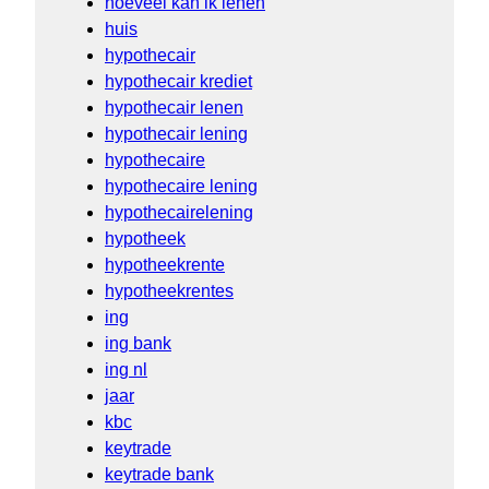
hoeveel kan ik lenen
huis
hypothecair
hypothecair krediet
hypothecair lenen
hypothecair lening
hypothecaire
hypothecaire lening
hypothecairelening
hypotheek
hypotheekrente
hypotheekrentes
ing
ing bank
ing nl
jaar
kbc
keytrade
keytrade bank