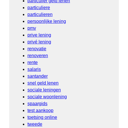
particulier geld lenen
particuliere
particulieren
persoonlijke lening
pmv
prive lening
privé lening
renovatie
renoveren
rente
salaris
santander
snel geld lenen
sociale leningen
sociale woonlening
spaargids
test aankoop
toetsing online
tweede