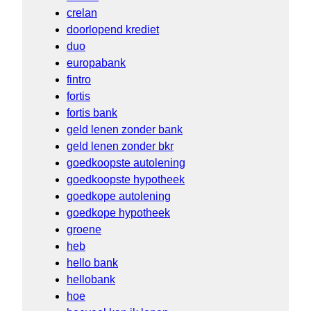
crelan
doorlopend krediet
duo
europabank
fintro
fortis
fortis bank
geld lenen zonder bank
geld lenen zonder bkr
goedkoopste autolening
goedkoopste hypotheek
goedkope autolening
goedkope hypotheek
groene
heb
hello bank
hellobank
hoe