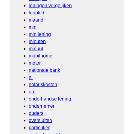
leningen vergelijken
looptijd
maand
mini
minilening
minuten
minuut
mobilhome
motor
nationale bank
nl
notariskosten
om
onderhandse lening
ondernemer
ouders
oversluiten
particulier