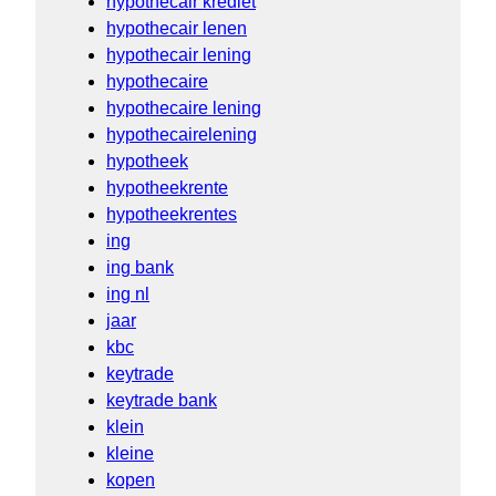
hypothecair krediet
hypothecair lenen
hypothecair lening
hypothecaire
hypothecaire lening
hypothecairelening
hypotheek
hypotheekrente
hypotheekrentes
ing
ing bank
ing nl
jaar
kbc
keytrade
keytrade bank
klein
kleine
kopen