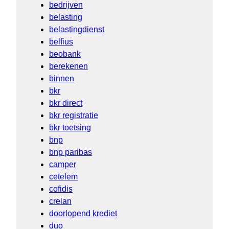
bedrijven
belasting
belastingdienst
belfius
beobank
berekenen
binnen
bkr
bkr direct
bkr registratie
bkr toetsing
bnp
bnp paribas
camper
cetelem
cofidis
crelan
doorlopend krediet
duo