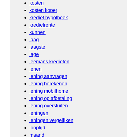
kosten
kosten koper
krediet hypotheek
kredietrente
kunnen
laag
laagste
lage
leemans kredieten
lenen
lening aanvragen
lening berekenen
lening mobilhome
lening op afbetaling
lening oversluiten
leningen
leningen vergelijken
looptijd
maand