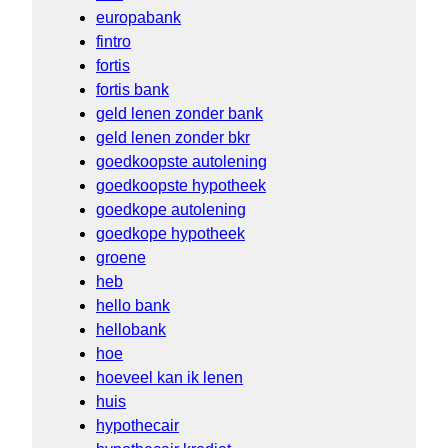
europabank
fintro
fortis
fortis bank
geld lenen zonder bank
geld lenen zonder bkr
goedkoopste autolening
goedkoopste hypotheek
goedkope autolening
goedkope hypotheek
groene
heb
hello bank
hellobank
hoe
hoeveel kan ik lenen
huis
hypothecair