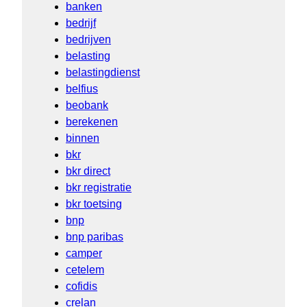
banken
bedrijf
bedrijven
belasting
belastingdienst
belfius
beobank
berekenen
binnen
bkr
bkr direct
bkr registratie
bkr toetsing
bnp
bnp paribas
camper
cetelem
cofidis
crelan