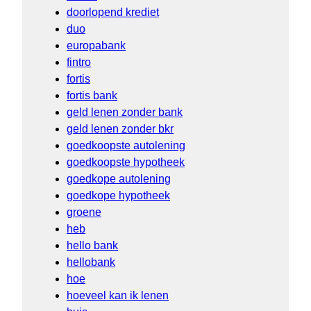
doorlopend krediet
duo
europabank
fintro
fortis
fortis bank
geld lenen zonder bank
geld lenen zonder bkr
goedkoopste autolening
goedkoopste hypotheek
goedkope autolening
goedkope hypotheek
groene
heb
hello bank
hellobank
hoe
hoeveel kan ik lenen