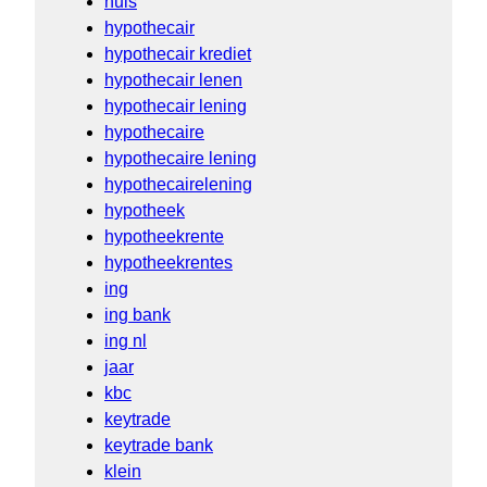
huis
hypothecair
hypothecair krediet
hypothecair lenen
hypothecair lening
hypothecaire
hypothecaire lening
hypothecairelening
hypotheek
hypotheekrente
hypotheekrentes
ing
ing bank
ing nl
jaar
kbc
keytrade
keytrade bank
klein