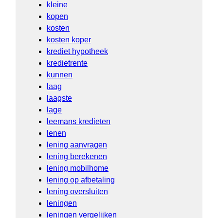
kleine
kopen
kosten
kosten koper
krediet hypotheek
kredietrente
kunnen
laag
laagste
lage
leemans kredieten
lenen
lening aanvragen
lening berekenen
lening mobilhome
lening op afbetaling
lening oversluiten
leningen
leningen vergelijken