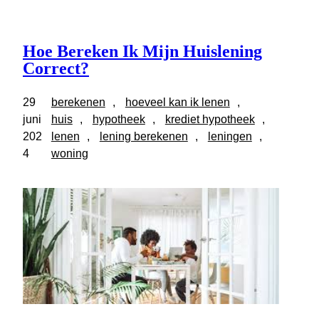
Hoe Bereken Ik Mijn Huislening
Correct?
29
berekenen
, 
hoeveel kan ik lenen
, 
juni
huis
, 
hypotheek
, 
krediet hypotheek
, 
202
lenen
, 
lening berekenen
, 
leningen
, 
4
woning