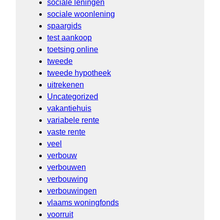
sociale leningen
sociale woonlening
spaargids
test aankoop
toetsing online
tweede
tweede hypotheek
uitrekenen
Uncategorized
vakantiehuis
variabele rente
vaste rente
veel
verbouw
verbouwen
verbouwing
verbouwingen
vlaams woningfonds
voorruit