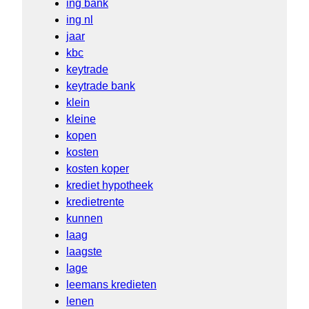
ing bank
ing nl
jaar
kbc
keytrade
keytrade bank
klein
kleine
kopen
kosten
kosten koper
krediet hypotheek
kredietrente
kunnen
laag
laagste
lage
leemans kredieten
lenen