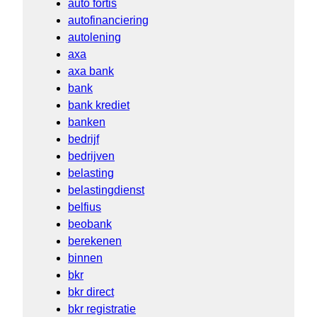
auto fortis
autofinanciering
autolening
axa
axa bank
bank
bank krediet
banken
bedrijf
bedrijven
belasting
belastingdienst
belfius
beobank
berekenen
binnen
bkr
bkr direct
bkr registratie