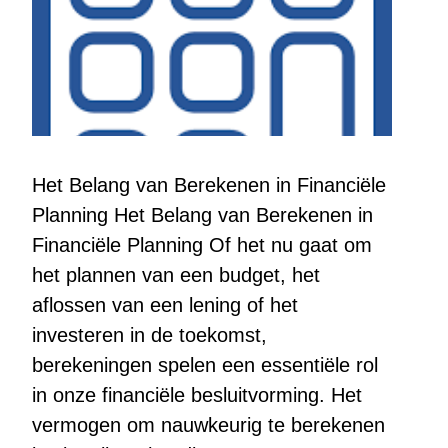
Het Belang van Berekenen in Financiële
Planning Het Belang van Berekenen in
Financiële Planning Of het nu gaat om
het plannen van een budget, het
aflossen van een lening of het
investeren in de toekomst,
berekeningen spelen een essentiële rol
in onze financiële besluitvorming. Het
vermogen om nauwkeurig te berekenen