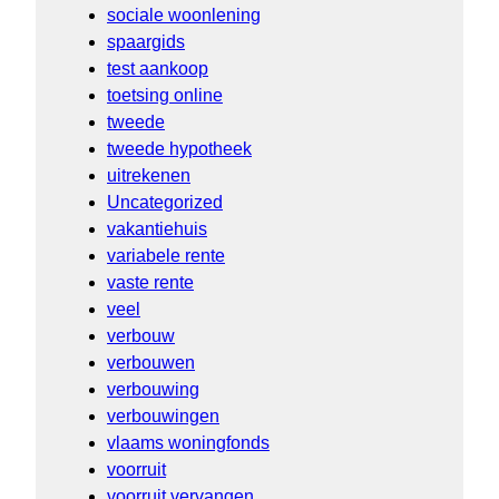
sociale woonlening
spaargids
test aankoop
toetsing online
tweede
tweede hypotheek
uitrekenen
Uncategorized
vakantiehuis
variabele rente
vaste rente
veel
verbouw
verbouwen
verbouwing
verbouwingen
vlaams woningfonds
voorruit
voorruit vervangen