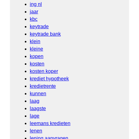
ing nl
jaar
kbc
keytrade
keytrade bank
klein
kleine
kopen
kosten
kosten koper
krediet hypotheek
kredietrente
kunnen
laag
laagste
lage
leemans kredieten
lenen
lening aanvragen