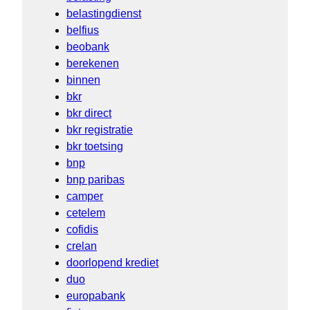
belastingdienst
belfius
beobank
berekenen
binnen
bkr
bkr direct
bkr registratie
bkr toetsing
bnp
bnp paribas
camper
cetelem
cofidis
crelan
doorlopend krediet
duo
europabank