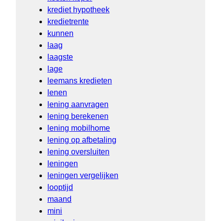
krediet hypotheek
kredietrente
kunnen
laag
laagste
lage
leemans kredieten
lenen
lening aanvragen
lening berekenen
lening mobilhome
lening op afbetaling
lening oversluiten
leningen
leningen vergelijken
looptijd
maand
mini