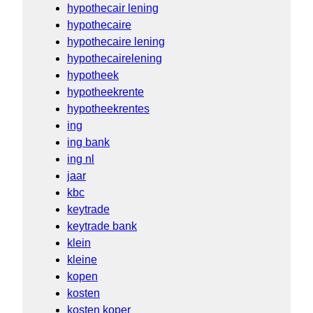
hypothecair lening
hypothecaire
hypothecaire lening
hypothecairelening
hypotheek
hypotheekrente
hypotheekrentes
ing
ing bank
ing nl
jaar
kbc
keytrade
keytrade bank
klein
kleine
kopen
kosten
kosten koper