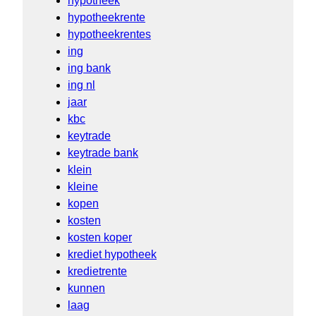
hypotheek
hypotheekrente
hypotheekrentes
ing
ing bank
ing nl
jaar
kbc
keytrade
keytrade bank
klein
kleine
kopen
kosten
kosten koper
krediet hypotheek
kredietrente
kunnen
laag