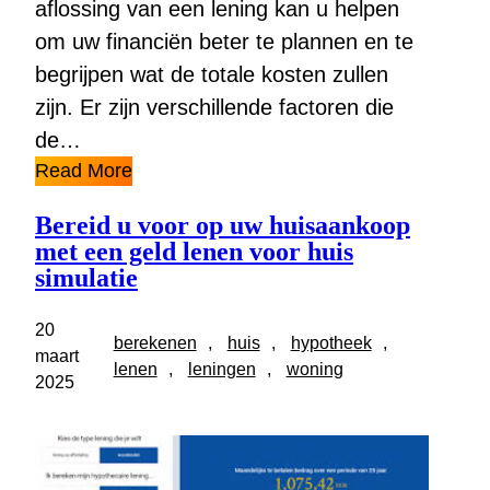
aflossing van een lening kan u helpen
om uw financiën beter te plannen en te
begrijpen wat de totale kosten zullen
zijn. Er zijn verschillende factoren die
de…
Read More
Bereid u voor op uw huisaankoop
met een geld lenen voor huis
simulatie
20
berekenen
, 
huis
, 
hypotheek
, 
maart
lenen
, 
leningen
, 
woning
2025