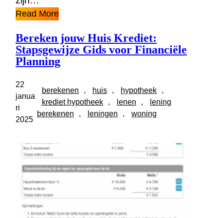
zijn…
Read More
Bereken jouw Huis Krediet:
Stapsgewijze Gids voor Financiële
Planning
22
berekenen
, 
huis
, 
hypotheek
, 
janua
krediet hypotheek
, 
lenen
, 
lening
ri
berekenen
, 
leningen
, 
woning
2025