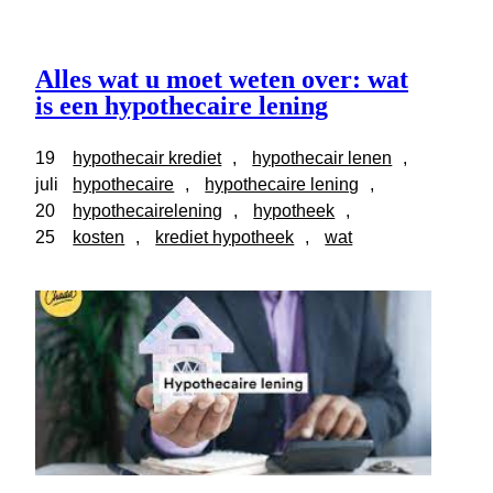
Alles wat u moet weten over: wat
is een hypothecaire lening
19
hypothecair krediet
, 
hypothecair lenen
, 
juli
hypothecaire
, 
hypothecaire lening
, 
20
hypothecairelening
, 
hypotheek
, 
25
kosten
, 
krediet hypotheek
, 
wat