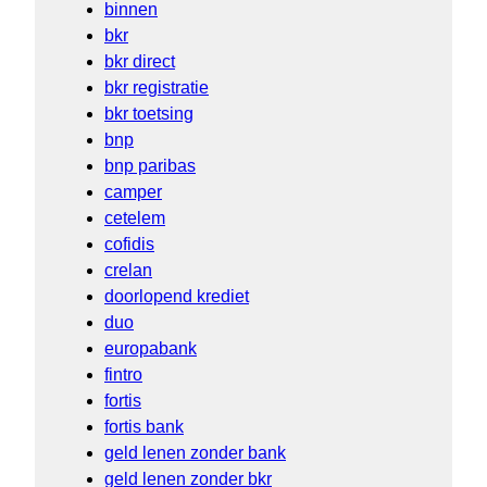
binnen
bkr
bkr direct
bkr registratie
bkr toetsing
bnp
bnp paribas
camper
cetelem
cofidis
crelan
doorlopend krediet
duo
europabank
fintro
fortis
fortis bank
geld lenen zonder bank
geld lenen zonder bkr