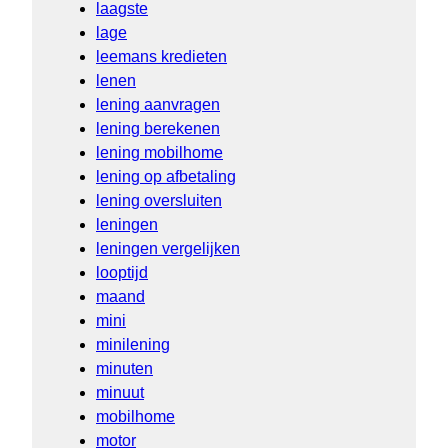
laagste
lage
leemans kredieten
lenen
lening aanvragen
lening berekenen
lening mobilhome
lening op afbetaling
lening oversluiten
leningen
leningen vergelijken
looptijd
maand
mini
minilening
minuten
minuut
mobilhome
motor