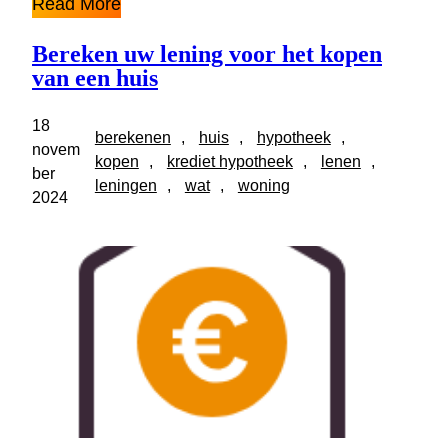
Read More
Bereken uw lening voor het kopen
van een huis
18
berekenen
, 
huis
, 
hypotheek
, 
novem
kopen
, 
krediet hypotheek
, 
lenen
, 
ber
leningen
, 
wat
, 
woning
2024