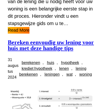
van de lening die u nodig heeft voor uw
woning is een belangrijke eerste stap in
dit proces. Hieronder vindt u een
stapsgewijze gids om u te…
Read More
Bereken eenvoudig uw lening voor
huis met deze handige tips
31
berekenen
, 
huis
, 
hypotheek
, 
augus
krediet hypotheek
, 
lenen
, 
lening
tus
berekenen
, 
leningen
, 
wat
, 
woning
2024