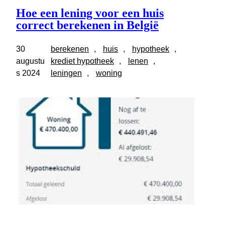
Hoe een lening voor een huis
correct berekenen in België
30
berekenen
, 
huis
, 
hypotheek
, 
augustu
krediet hypotheek
, 
lenen
, 
s 2024
leningen
, 
woning