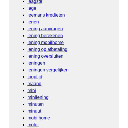
laagste
lage
leemans kredieten
lenen
lening aanvragen
lening berekenen
lening mobilhome
lening op afbetaling
lening oversluiten
leningen
leningen vergelijken
looptijd
maand
mini
minilening
minuten
minuut
mobilhome
motor