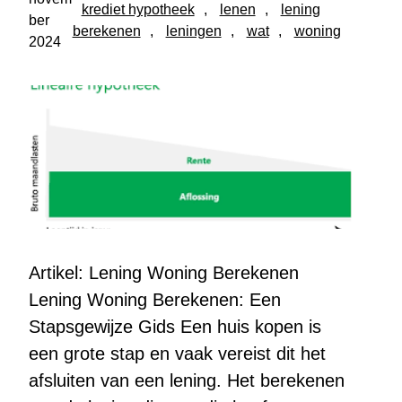
krediet hypotheek
, 
lenen
, 
lening
ber
berekenen
, 
leningen
, 
wat
, 
woning
2024
Artikel: Lening Woning Berekenen
Lening Woning Berekenen: Een
Stapsgewijze Gids Een huis kopen is
een grote stap en vaak vereist dit het
afsluiten van een lening. Het berekenen