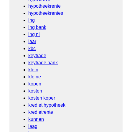
hypotheekrente
hypotheekrentes
ing
ing bank
ing nl
jaar
kbc
keytrade
keytrade bank
klein
kleine
kopen
kosten
kosten koper
krediet hypotheek
kredietrente
kunnen
laag