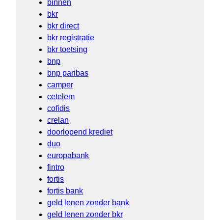
binnen
bkr
bkr direct
bkr registratie
bkr toetsing
bnp
bnp paribas
camper
cetelem
cofidis
crelan
doorlopend krediet
duo
europabank
fintro
fortis
fortis bank
geld lenen zonder bank
geld lenen zonder bkr