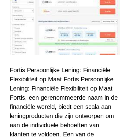
Fortis Persoonlijke Lening: Financiële
Flexibiliteit op Maat Fortis Persoonlijke
Lening: Financiële Flexibiliteit op Maat
Fortis, een gerenommeerde naam in de
financiële wereld, biedt een scala aan
leningproducten die zijn ontworpen om
aan de individuele behoeften van
klanten te voldoen. Een van de