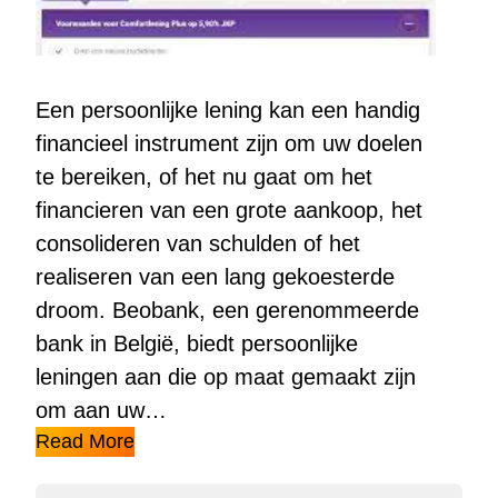
Een persoonlijke lening kan een handig
financieel instrument zijn om uw doelen
te bereiken, of het nu gaat om het
financieren van een grote aankoop, het
consolideren van schulden of het
realiseren van een lang gekoesterde
droom. Beobank, een gerenommeerde
bank in België, biedt persoonlijke
leningen aan die op maat gemaakt zijn
om aan uw…
Read More