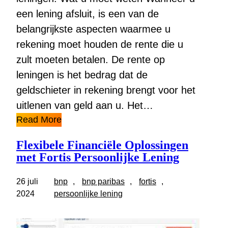
een lening afsluit, is een van de
belangrijkste aspecten waarmee u
rekening moet houden de rente die u
zult moeten betalen. De rente op
leningen is het bedrag dat de
geldschieter in rekening brengt voor het
uitlenen van geld aan u. Het…
Read More
Flexibele Financiële Oplossingen
met Fortis Persoonlijke Lening
26 juli
bnp
, 
bnp paribas
, 
fortis
, 
2024
persoonlijke lening