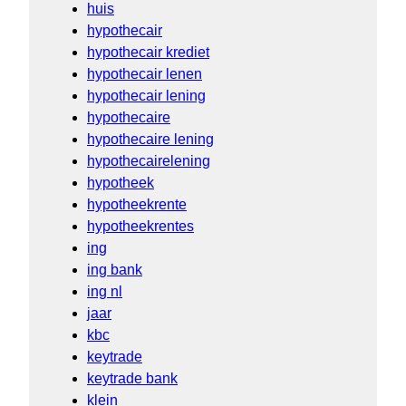
huis
hypothecair
hypothecair krediet
hypothecair lenen
hypothecair lening
hypothecaire
hypothecaire lening
hypothecairelening
hypotheek
hypotheekrente
hypotheekrentes
ing
ing bank
ing nl
jaar
kbc
keytrade
keytrade bank
klein