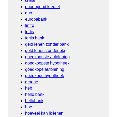
crelan
doorlopend krediet
duo
europabank
fintro
fortis
fortis bank
geld lenen zonder bank
geld lenen zonder bkr
goedkoopste autolening
goedkoopste hypotheek
goedkope autolening
goedkope hypotheek
groene
heb
hello bank
hellobank
hoe
hoeveel kan ik lenen