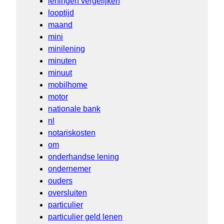
leningen vergelijken
looptijd
maand
mini
minilening
minuten
minuut
mobilhome
motor
nationale bank
nl
notariskosten
om
onderhandse lening
ondernemer
ouders
oversluiten
particulier
particulier geld lenen