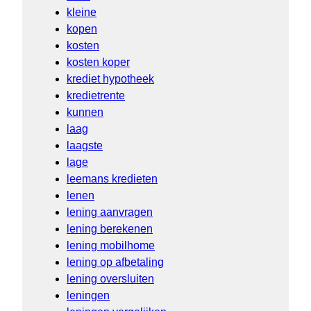
kleine
kopen
kosten
kosten koper
krediet hypotheek
kredietrente
kunnen
laag
laagste
lage
leemans kredieten
lenen
lening aanvragen
lening berekenen
lening mobilhome
lening op afbetaling
lening oversluiten
leningen