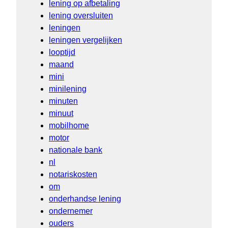
lening op afbetaling
lening oversluiten
leningen
leningen vergelijken
looptijd
maand
mini
minilening
minuten
minuut
mobilhome
motor
nationale bank
nl
notariskosten
om
onderhandse lening
ondernemer
ouders