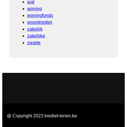
wat
woning
woningfonds
woonkrediet
zakelijk
zakelijke
zwarte
@ Copyright 2023 krediet-lenen.be