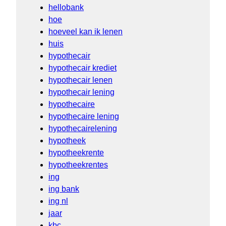
hellobank
hoe
hoeveel kan ik lenen
huis
hypothecair
hypothecair krediet
hypothecair lenen
hypothecair lening
hypothecaire
hypothecaire lening
hypothecairelening
hypotheek
hypotheekrente
hypotheekrentes
ing
ing bank
ing nl
jaar
kbc