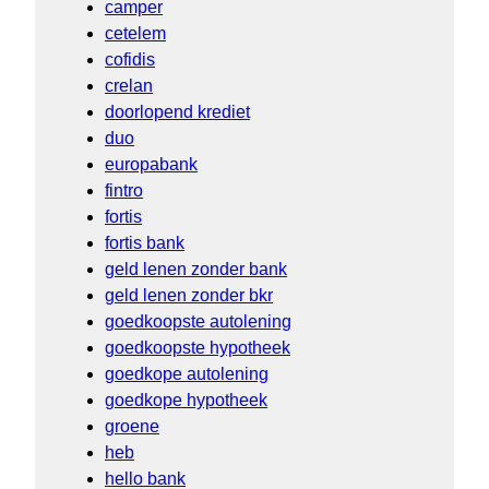
camper
cetelem
cofidis
crelan
doorlopend krediet
duo
europabank
fintro
fortis
fortis bank
geld lenen zonder bank
geld lenen zonder bkr
goedkoopste autolening
goedkoopste hypotheek
goedkope autolening
goedkope hypotheek
groene
heb
hello bank