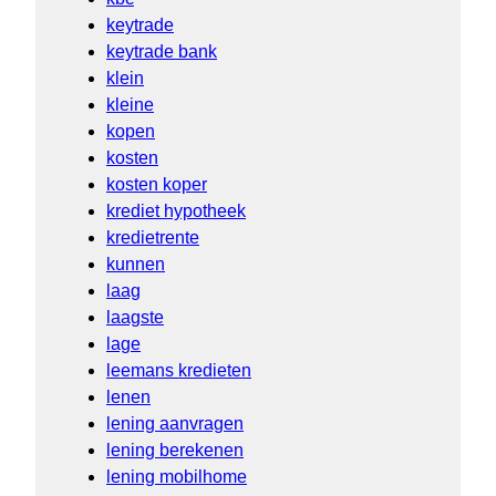
keytrade
keytrade bank
klein
kleine
kopen
kosten
kosten koper
krediet hypotheek
kredietrente
kunnen
laag
laagste
lage
leemans kredieten
lenen
lening aanvragen
lening berekenen
lening mobilhome