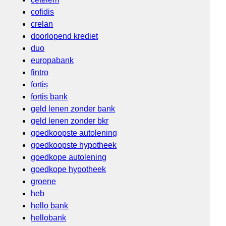
cofidis
crelan
doorlopend krediet
duo
europabank
fintro
fortis
fortis bank
geld lenen zonder bank
geld lenen zonder bkr
goedkoopste autolening
goedkoopste hypotheek
goedkope autolening
goedkope hypotheek
groene
heb
hello bank
hellobank