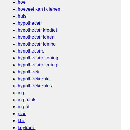
hoe
hoeveel kan ik lenen
huis
hypothecair
hypothecair krediet
hypothecair lenen
hypothecair lening
hypothecaire
hypothecaire lening
hypothecairelening
hypotheek
hypotheekrente
hypotheekrentes
ing
ing bank
ing nl
jaar
kbc
keytrade