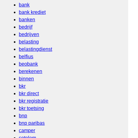
bank
bank krediet
banken
bedrijf
bedrijven
belasting
belastingdienst
belfius
beobank
berekenen
binnen
bkr
bkr direct
bkr registratie
bkr toetsing
bnp
bnp paribas
camper
cetelem