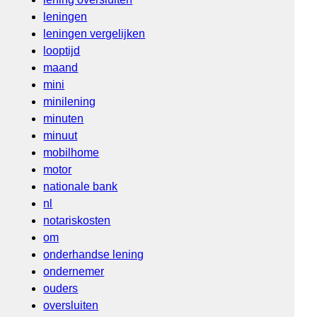
leningen
leningen vergelijken
looptijd
maand
mini
minilening
minuten
minuut
mobilhome
motor
nationale bank
nl
notariskosten
om
onderhandse lening
ondernemer
ouders
oversluiten