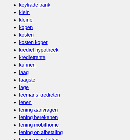
keytrade bank
klein
kleine
kopen
kosten
kosten koper
krediet hypotheek
kredietrente
kunnen
laag
laagste
lage
leemans kredieten
lenen
lening aanvragen
lening berekenen
lening mobilhome
lening op afbetaling
lening oversluiten