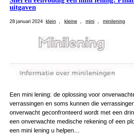
Snel en eenvoudig een mini lening: Fina
uitgaven
28 januari 2024
klein
, 
kleine
, 
mini
, 
minilening
Een mini lening: de oplossing voor onverwachte
verrassingen en soms kunnen die verrassingen 
onverwacht geconfronteerd wordt met een drin
een onverwachte medische rekening of een plots
een mini lening u helpen…