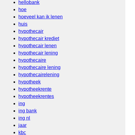
hellobank
hoe
hoeveel kan ik lenen
huis
hypothecair
hypothecair krediet
hypothecair lenen
hypothecair lening
hypothecaire
hypothecaire lening
hypothecairelening
hypotheek
hypotheekrente
hypotheekrentes
ing
ing bank
ing nl
jaar
kbc