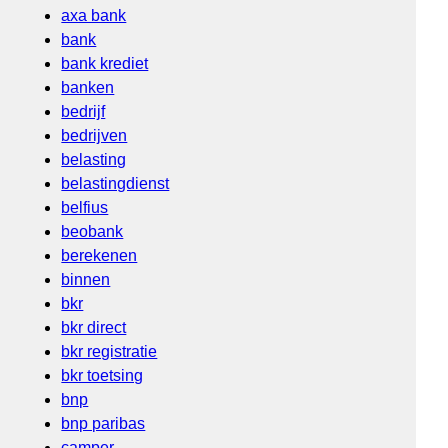
axa bank
bank
bank krediet
banken
bedrijf
bedrijven
belasting
belastingdienst
belfius
beobank
berekenen
binnen
bkr
bkr direct
bkr registratie
bkr toetsing
bnp
bnp paribas
camper