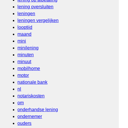
lening oversluiten
leningen
leningen vergelijken
looptijd
maand
mini
minilening
minuten
minuut
mobilhome
motor
nationale bank
nl
notariskosten
om
onderhandse lening
ondernemer
ouders