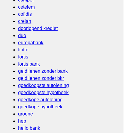
cetelem
cofidis
crelan
doorlopend krediet
duo
europabank
fintro
fortis
fortis bank
geld lenen zonder bank
geld lenen zonder bkr
goedkoopste autolening
goedkoopste hypotheek
goedkope autolening
goedkope hypotheek
groene
heb
hello bank