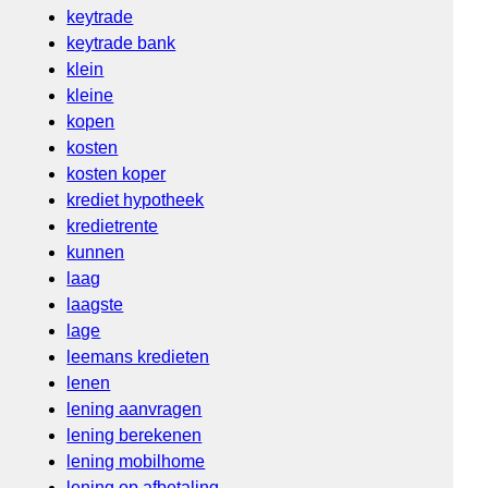
keytrade
keytrade bank
klein
kleine
kopen
kosten
kosten koper
krediet hypotheek
kredietrente
kunnen
laag
laagste
lage
leemans kredieten
lenen
lening aanvragen
lening berekenen
lening mobilhome
lening op afbetaling