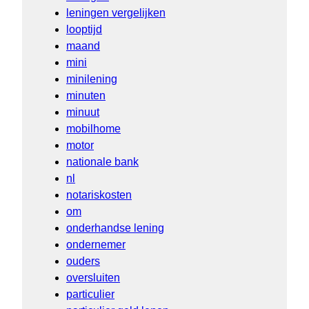
leningen vergelijken
looptijd
maand
mini
minilening
minuten
minuut
mobilhome
motor
nationale bank
nl
notariskosten
om
onderhandse lening
ondernemer
ouders
oversluiten
particulier