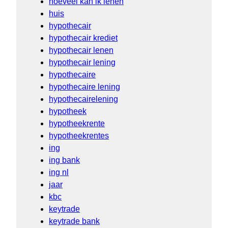
hoeveel kan ik lenen
huis
hypothecair
hypothecair krediet
hypothecair lenen
hypothecair lening
hypothecaire
hypothecaire lening
hypothecairelening
hypotheek
hypotheekrente
hypotheekrentes
ing
ing bank
ing nl
jaar
kbc
keytrade
keytrade bank