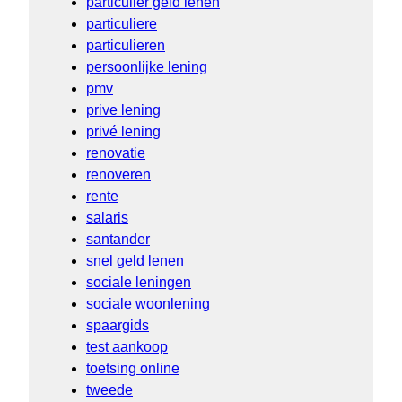
particulier geld lenen
particuliere
particulieren
persoonlijke lening
pmv
prive lening
privé lening
renovatie
renoveren
rente
salaris
santander
snel geld lenen
sociale leningen
sociale woonlening
spaargids
test aankoop
toetsing online
tweede