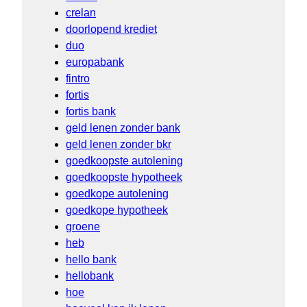
crelan
doorlopend krediet
duo
europabank
fintro
fortis
fortis bank
geld lenen zonder bank
geld lenen zonder bkr
goedkoopste autolening
goedkoopste hypotheek
goedkope autolening
goedkope hypotheek
groene
heb
hello bank
hellobank
hoe