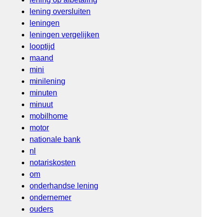
lening oversluiten
leningen
leningen vergelijken
looptijd
maand
mini
minilening
minuten
minuut
mobilhome
motor
nationale bank
nl
notariskosten
om
onderhandse lening
ondernemer
ouders