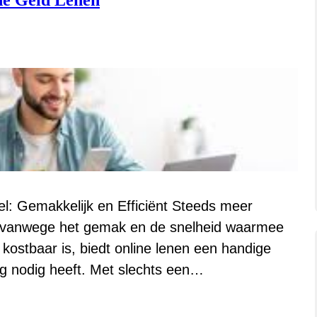
ne Geld Lenen
l: Gemakkelijk en Efficiënt Steeds meer
n vanwege het gemak en de snelheid waarmee
 kostbaar is, biedt online lenen een handige
ng nodig heeft. Met slechts een…