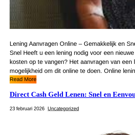
Lening Aanvragen Online – Gemakkelijk en Sn
Snel Heeft u een lening nodig voor een nieuw
kosten op te vangen? Het aanvragen van een l
mogelijkheid om dit online te doen. Online le
Read More
Direct Cash Geld Lenen: Snel en Eenvou
23 februari 2026
Uncategorized