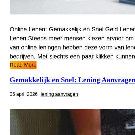
Online Lenen: Gemakkelijk en Snel Geld Lene
Lenen Steeds meer mensen kiezen ervoor om o
van online leningen hebben deze vorm van lenen
bedrijven. Met slechts een paar klikken kunne
Read More
Gemakkelijk en Snel: Lening Aanvragen 
06 april 2026
lening aanvragen