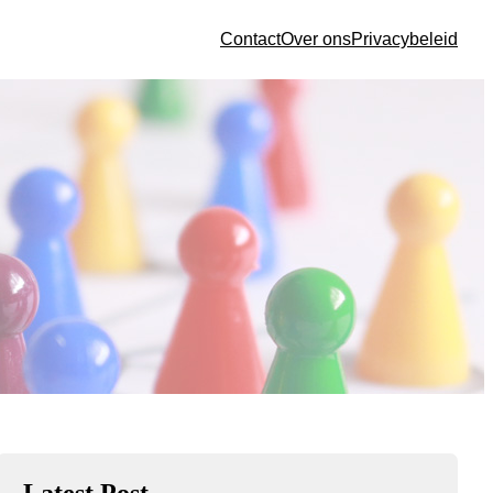
Contact
Over ons
Privacybeleid