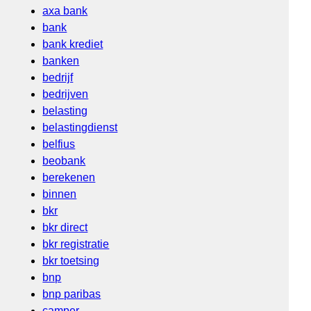
axa bank
bank
bank krediet
banken
bedrijf
bedrijven
belasting
belastingdienst
belfius
beobank
berekenen
binnen
bkr
bkr direct
bkr registratie
bkr toetsing
bnp
bnp paribas
camper