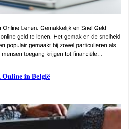
n Online Lenen: Gemakkelijk en Snel Geld
nline geld te lenen. Het gemak en de snelheid
 populair gemaakt bij zowel particulieren als
n mensen toegang krijgen tot financiële…
Online in België