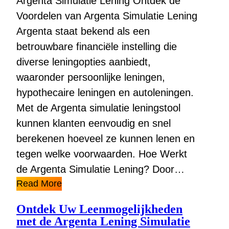
Argenta Simulatie Lening Ontdek de
Voordelen van Argenta Simulatie Lening
Argenta staat bekend als een
betrouwbare financiële instelling die
diverse leningopties aanbiedt,
waaronder persoonlijke leningen,
hypothecaire leningen en autoleningen.
Met de Argenta simulatie leningstool
kunnen klanten eenvoudig en snel
berekenen hoeveel ze kunnen lenen en
tegen welke voorwaarden. Hoe Werkt
de Argenta Simulatie Lening? Door…
Read More
Ontdek Uw Leenmogelijkheden
met de Argenta Lening Simulatie