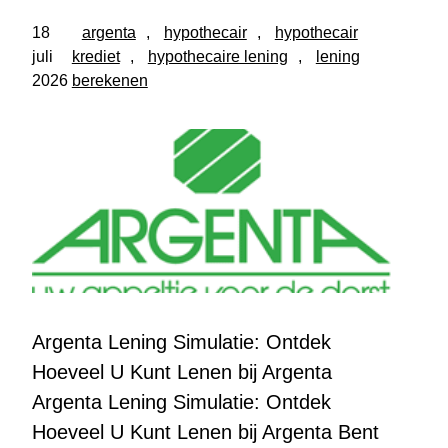
18
argenta
, 
hypothecair
, 
hypothecair
juli
krediet
, 
hypothecaire lening
, 
lening
2026
berekenen
Argenta Lening Simulatie: Ontdek
Hoeveel U Kunt Lenen bij Argenta
Argenta Lening Simulatie: Ontdek
Hoeveel U Kunt Lenen bij Argenta Bent