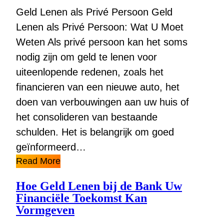
Geld Lenen als Privé Persoon Geld
Lenen als Privé Persoon: Wat U Moet
Weten Als privé persoon kan het soms
nodig zijn om geld te lenen voor
uiteenlopende redenen, zoals het
financieren van een nieuwe auto, het
doen van verbouwingen aan uw huis of
het consolideren van bestaande
schulden. Het is belangrijk om goed
geïnformeerd…
Read More
Hoe Geld Lenen bij de Bank Uw
Financiële Toekomst Kan
Vormgeven