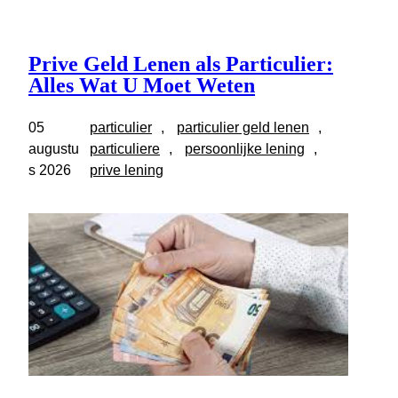
Prive Geld Lenen als Particulier:
Alles Wat U Moet Weten
05
particulier
, 
particulier geld lenen
, 
augustu
particuliere
, 
persoonlijke lening
, 
s 2026
prive lening