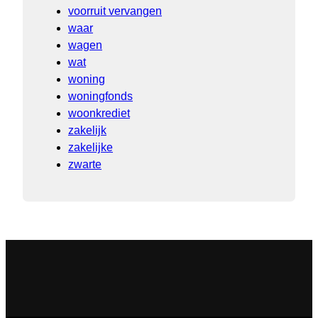
voorruit vervangen
waar
wagen
wat
woning
woningfonds
woonkrediet
zakelijk
zakelijke
zwarte