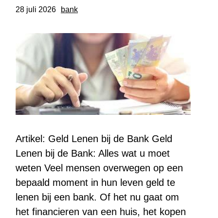
28 juli 2026
bank
Artikel: Geld Lenen bij de Bank Geld
Lenen bij de Bank: Alles wat u moet
weten Veel mensen overwegen op een
bepaald moment in hun leven geld te
lenen bij een bank. Of het nu gaat om
het financieren van een huis, het kopen