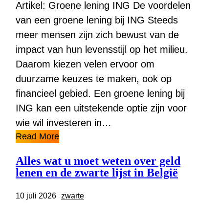
Artikel: Groene lening ING De voordelen
van een groene lening bij ING Steeds
meer mensen zijn zich bewust van de
impact van hun levensstijl op het milieu.
Daarom kiezen velen ervoor om
duurzame keuzes te maken, ook op
financieel gebied. Een groene lening bij
ING kan een uitstekende optie zijn voor
wie wil investeren in…
Read More
Alles wat u moet weten over geld
lenen en de zwarte lijst in België
10 juli 2026
zwarte