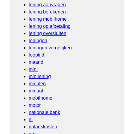
lening aanvragen
lening berekenen
lening mobilhome
lening op afbetaling
lening oversluiten
leningen
leningen vergelijken
looptijd
maand
mini
minilening
minuten
minuut
mobilhome
motor
nationale bank
nl
notariskosten
om