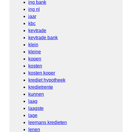
ing bank
ing nl
jaar
kbc
keytrade
keytrade bank
klein
kleine
kopen
kosten
kosten koper
krediet hypotheek
kredietrente
kunnen
laag
laagste
lage
leemans kredieten
lenen