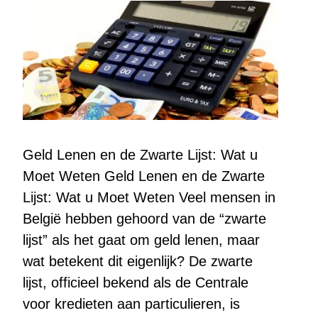
Geld Lenen en de Zwarte Lijst: Wat u
Moet Weten Geld Lenen en de Zwarte
Lijst: Wat u Moet Weten Veel mensen in
België hebben gehoord van de “zwarte
lijst” als het gaat om geld lenen, maar
wat betekent dit eigenlijk? De zwarte
lijst, officieel bekend als de Centrale
voor kredieten aan particulieren, is