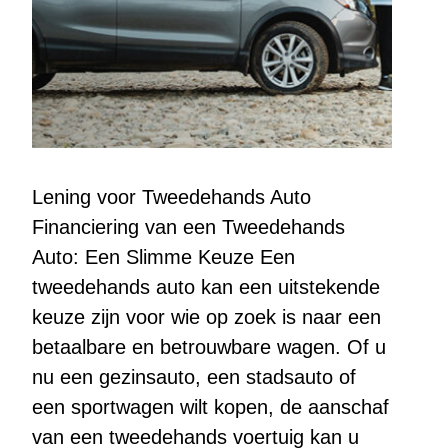
Lening voor Tweedehands Auto
Financiering van een Tweedehands
Auto: Een Slimme Keuze Een
tweedehands auto kan een uitstekende
keuze zijn voor wie op zoek is naar een
betaalbare en betrouwbare wagen. Of u
nu een gezinsauto, een stadsauto of
een sportwagen wilt kopen, de aanschaf
van een tweedehands voertuig kan u