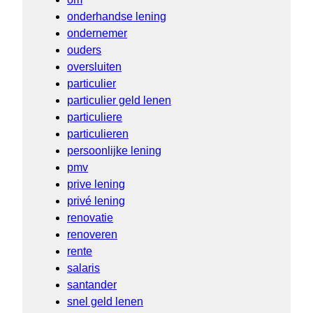
onderhandse lening
ondernemer
ouders
oversluiten
particulier
particulier geld lenen
particuliere
particulieren
persoonlijke lening
pmv
prive lening
privé lening
renovatie
renoveren
rente
salaris
santander
snel geld lenen