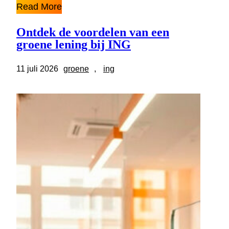
Read More
Ontdek de voordelen van een
groene lening bij ING
11 juli 2026
groene
, 
ing