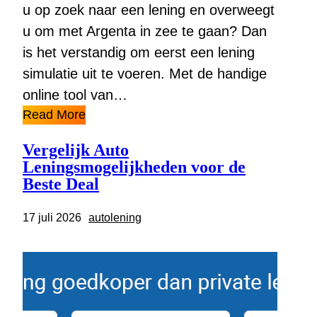
u op zoek naar een lening en overweegt
u om met Argenta in zee te gaan? Dan
is het verstandig om eerst een lening
simulatie uit te voeren. Met de handige
online tool van…
Read More
Vergelijk Auto
Leningsmogelijkheden voor de
Beste Deal
17 juli 2026
autolening