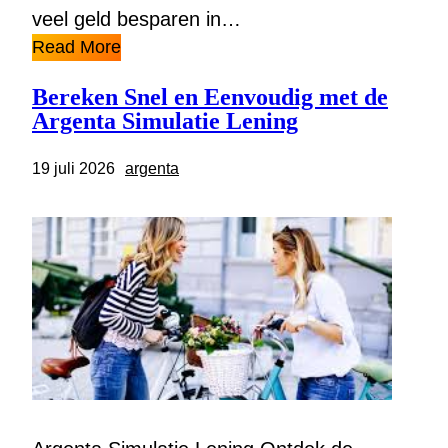
veel geld besparen in…
Read More
Bereken Snel en Eenvoudig met de
Argenta Simulatie Lening
19 juli 2026
argenta