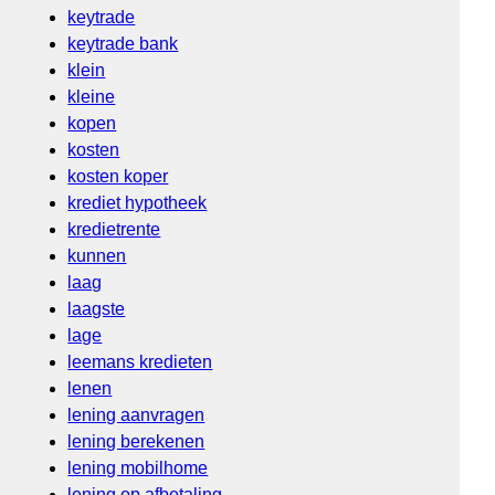
keytrade
keytrade bank
klein
kleine
kopen
kosten
kosten koper
krediet hypotheek
kredietrente
kunnen
laag
laagste
lage
leemans kredieten
lenen
lening aanvragen
lening berekenen
lening mobilhome
lening op afbetaling