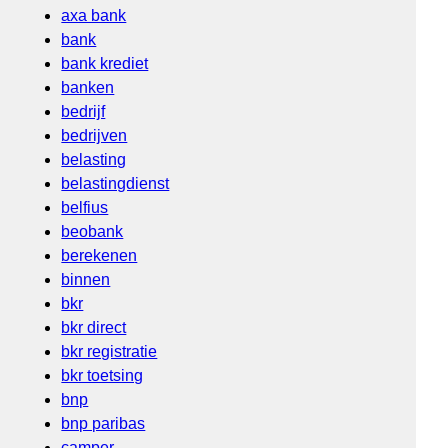
axa bank
bank
bank krediet
banken
bedrijf
bedrijven
belasting
belastingdienst
belfius
beobank
berekenen
binnen
bkr
bkr direct
bkr registratie
bkr toetsing
bnp
bnp paribas
camper