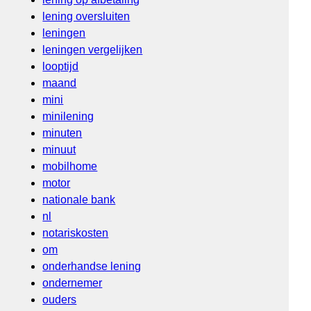
lening oversluiten
leningen
leningen vergelijken
looptijd
maand
mini
minilening
minuten
minuut
mobilhome
motor
nationale bank
nl
notariskosten
om
onderhandse lening
ondernemer
ouders