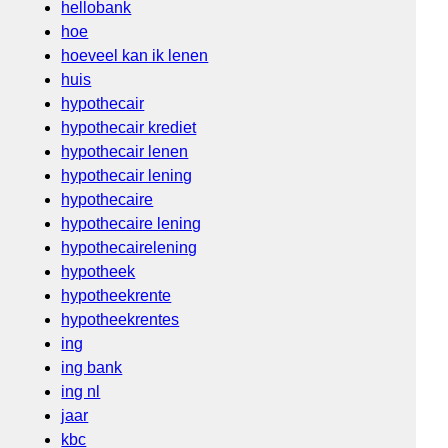
hellobank
hoe
hoeveel kan ik lenen
huis
hypothecair
hypothecair krediet
hypothecair lenen
hypothecair lening
hypothecaire
hypothecaire lening
hypothecairelening
hypotheek
hypotheekrente
hypotheekrentes
ing
ing bank
ing nl
jaar
kbc