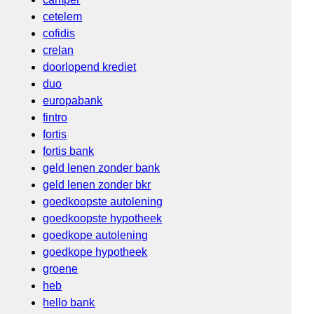
cetelem
cofidis
crelan
doorlopend krediet
duo
europabank
fintro
fortis
fortis bank
geld lenen zonder bank
geld lenen zonder bkr
goedkoopste autolening
goedkoopste hypotheek
goedkope autolening
goedkope hypotheek
groene
heb
hello bank