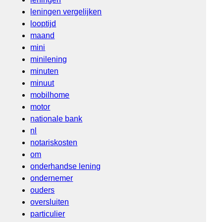
leningen vergelijken
looptijd
maand
mini
minilening
minuten
minuut
mobilhome
motor
nationale bank
nl
notariskosten
om
onderhandse lening
ondernemer
ouders
oversluiten
particulier