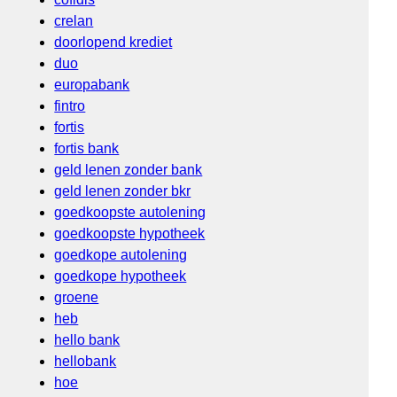
crelan
doorlopend krediet
duo
europabank
fintro
fortis
fortis bank
geld lenen zonder bank
geld lenen zonder bkr
goedkoopste autolening
goedkoopste hypotheek
goedkope autolening
goedkope hypotheek
groene
heb
hello bank
hellobank
hoe