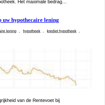
potheek. Het maximale bedrag…
op uw hypothecaire lening
ire lening
, 
hypotheek
, 
krediet hypotheek
, 
rijkheid van de Rentevoet bij