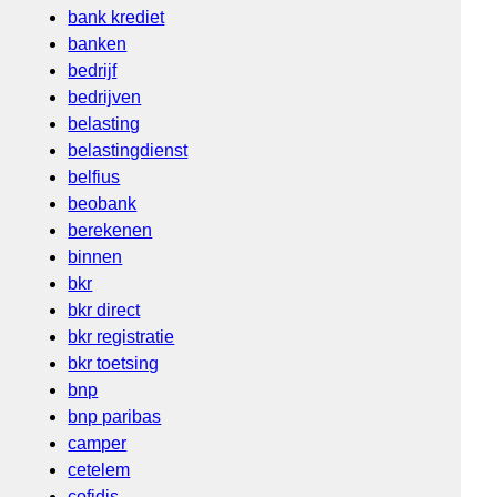
bank krediet
banken
bedrijf
bedrijven
belasting
belastingdienst
belfius
beobank
berekenen
binnen
bkr
bkr direct
bkr registratie
bkr toetsing
bnp
bnp paribas
camper
cetelem
cofidis