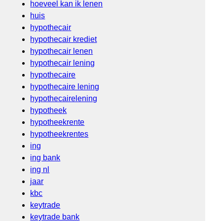
hoeveel kan ik lenen
huis
hypothecair
hypothecair krediet
hypothecair lenen
hypothecair lening
hypothecaire
hypothecaire lening
hypothecairelening
hypotheek
hypotheekrente
hypotheekrentes
ing
ing bank
ing nl
jaar
kbc
keytrade
keytrade bank