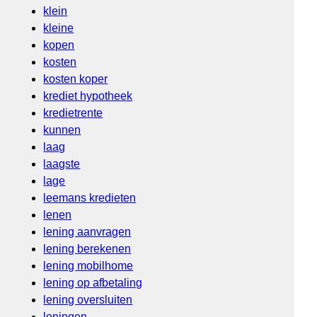
klein
kleine
kopen
kosten
kosten koper
krediet hypotheek
kredietrente
kunnen
laag
laagste
lage
leemans kredieten
lenen
lening aanvragen
lening berekenen
lening mobilhome
lening op afbetaling
lening oversluiten
leningen