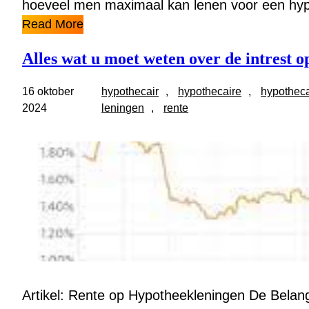
hoeveel men maximaal kan lenen voor een hy
Read More
Alles wat u moet weten over de intrest 
16 oktober
hypothecair
, 
hypothecaire
, 
hypotheca
2024
leningen
, 
rente
Artikel: Rente op Hypotheekleningen De Belang