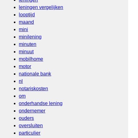
leningen vergelijken
looptijd
maand
mini
minilening
minuten
minuut
mobilhome
motor
nationale bank
nl
notariskosten
om
onderhandse lening
ondernemer
ouders
oversluiten
particulier