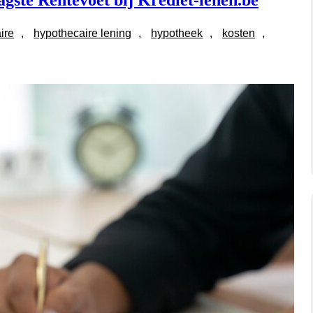
gste Rentevoet bij Krediet-lenen.be
ire
, 
hypothecaire lening
, 
hypotheek
, 
kosten
, 