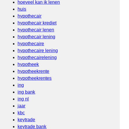
hoeveel kan ik lenen
huis
hypothecair
hypothecair krediet
hypothecair lenen
hypothecair lening
hypothecaire
hypothecaire lening
hypothecairelening
hypotheek
hypotheekrente
hypotheekrentes
ing
ing bank
ing nl
jaar
kbc
keytrade
keytrade bank