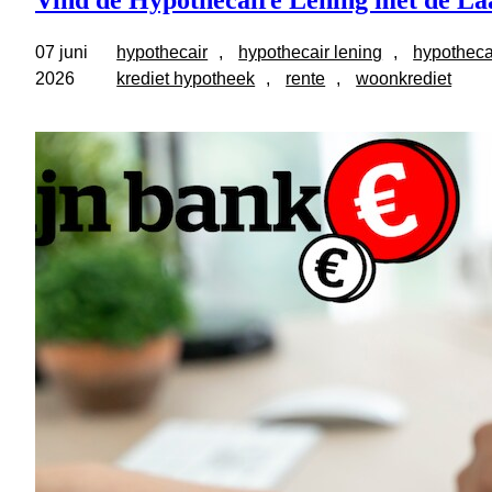
Vind de Hypothecaire Lening met de Laa
07 juni
hypothecair
, 
hypothecair lening
, 
hypotheca
2026
krediet hypotheek
, 
rente
, 
woonkrediet