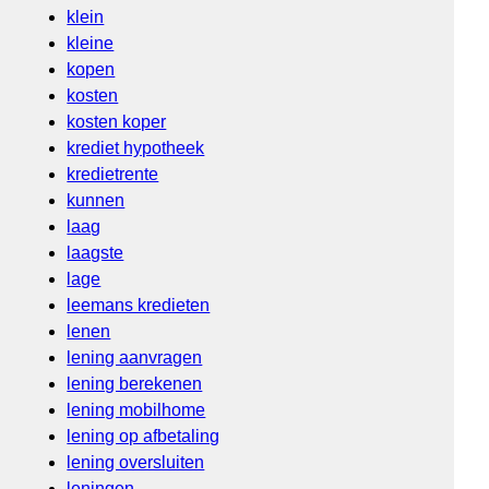
klein
kleine
kopen
kosten
kosten koper
krediet hypotheek
kredietrente
kunnen
laag
laagste
lage
leemans kredieten
lenen
lening aanvragen
lening berekenen
lening mobilhome
lening op afbetaling
lening oversluiten
leningen