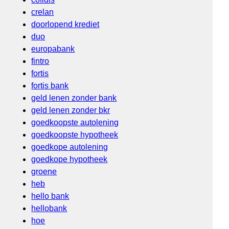
crelan
doorlopend krediet
duo
europabank
fintro
fortis
fortis bank
geld lenen zonder bank
geld lenen zonder bkr
goedkoopste autolening
goedkoopste hypotheek
goedkope autolening
goedkope hypotheek
groene
heb
hello bank
hellobank
hoe