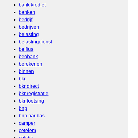
bank krediet
banken
bedrijf
bedrijven
belasting
belastingdienst
belfius
beobank
berekenen
binnen
bkr
bkr direct
bkr registratie
bkr toetsing
bnp
bnp paribas
camper
cetelem
cofidis