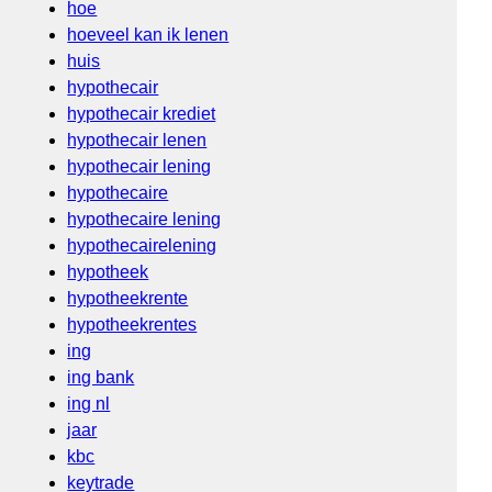
hoe
hoeveel kan ik lenen
huis
hypothecair
hypothecair krediet
hypothecair lenen
hypothecair lening
hypothecaire
hypothecaire lening
hypothecairelening
hypotheek
hypotheekrente
hypotheekrentes
ing
ing bank
ing nl
jaar
kbc
keytrade