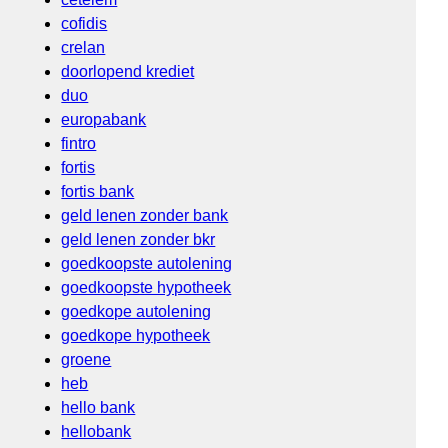
cofidis
crelan
doorlopend krediet
duo
europabank
fintro
fortis
fortis bank
geld lenen zonder bank
geld lenen zonder bkr
goedkoopste autolening
goedkoopste hypotheek
goedkope autolening
goedkope hypotheek
groene
heb
hello bank
hellobank