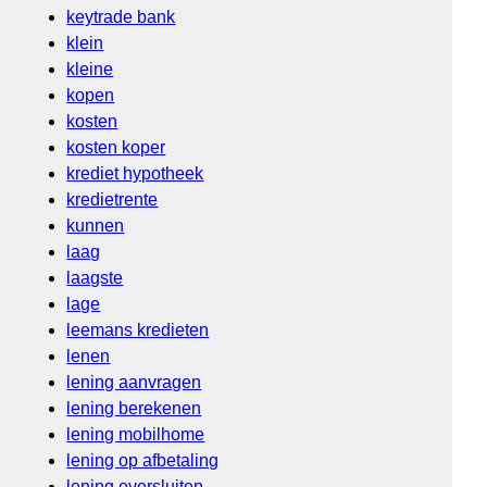
keytrade bank
klein
kleine
kopen
kosten
kosten koper
krediet hypotheek
kredietrente
kunnen
laag
laagste
lage
leemans kredieten
lenen
lening aanvragen
lening berekenen
lening mobilhome
lening op afbetaling
lening oversluiten