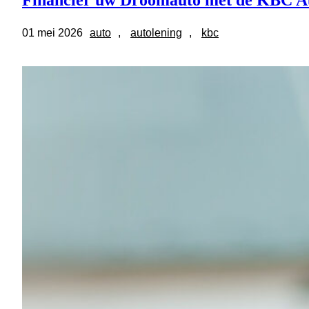
Financier uw Droomauto met de KBC A
01 mei 2026
auto
, 
autolening
, 
kbc