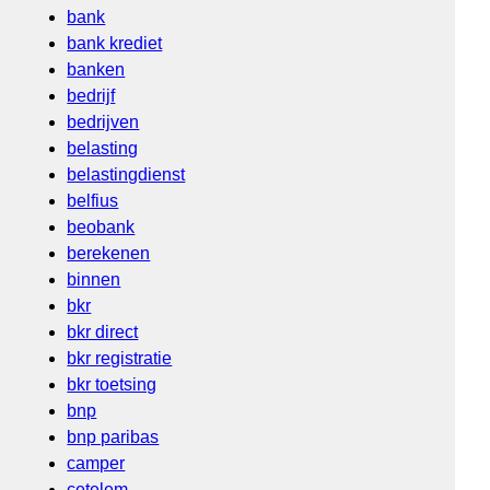
bank
bank krediet
banken
bedrijf
bedrijven
belasting
belastingdienst
belfius
beobank
berekenen
binnen
bkr
bkr direct
bkr registratie
bkr toetsing
bnp
bnp paribas
camper
cetelem